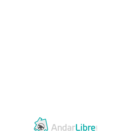
Loa
din
g...