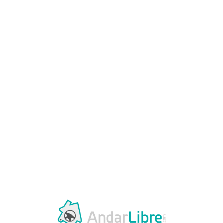
Loa
din
g...