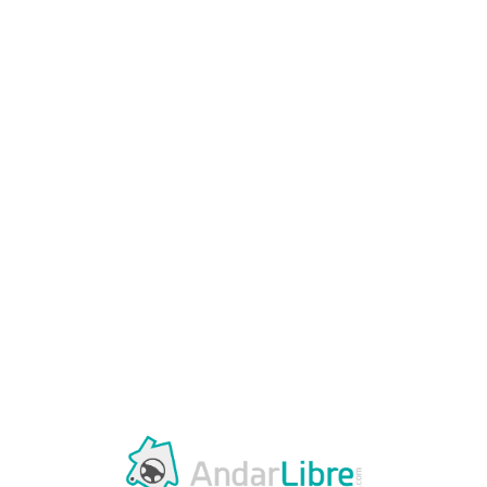
Loa
din
g...