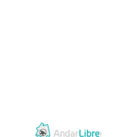
Loa
din
g...