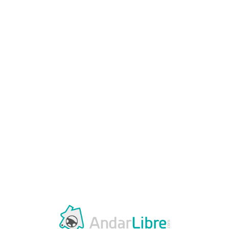
Loa
din
g...