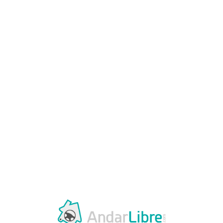
Loa
din
g...