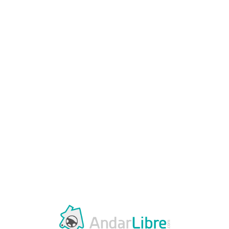
Loa
din
g...