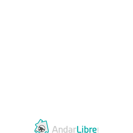
Loa
din
g...